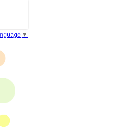
anguage
▼