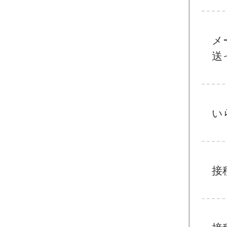
メ
送
い
接