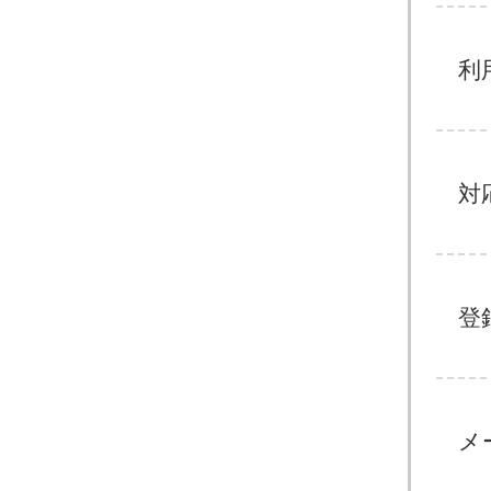
利
対
登
メ