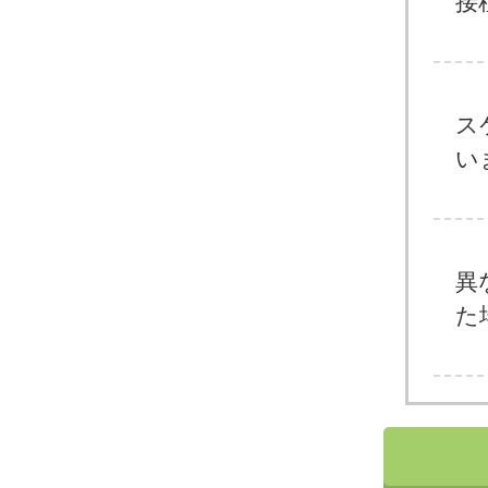
接
ス
い
異
た