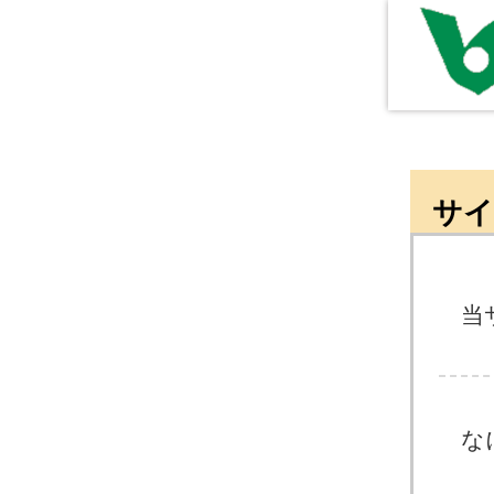
サイ
当
な