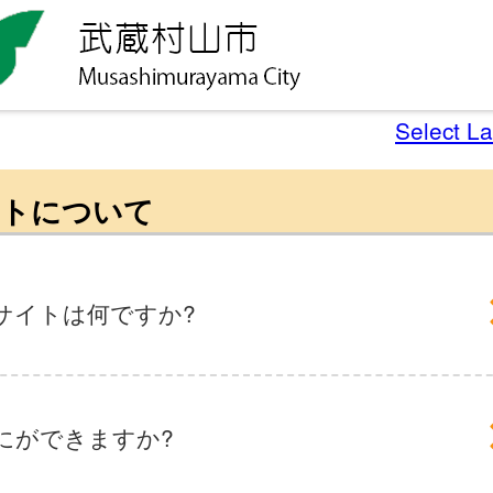
Select L
トについて
サイトは何ですか?
にができますか?