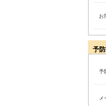
お
予防
予
メ