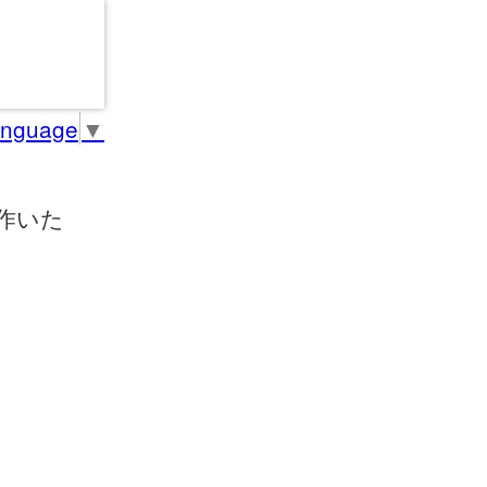
anguage
▼
作いた