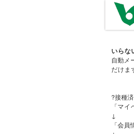
いらな
自動メ
だけま
?接種
「マイ
↓
「会員