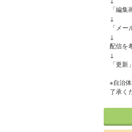
↓
「編集
↓
「メー
↓
配信を
↓
「更新
※自治
了承く