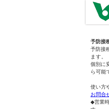
予防接
予防接
ます。
個別に
ら可能
使い方
お問合
◆営業時