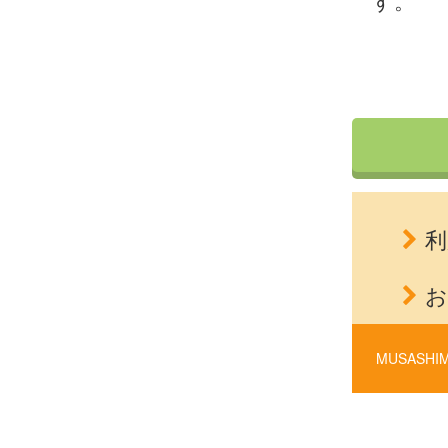
す。
利
お
MUSASHIM