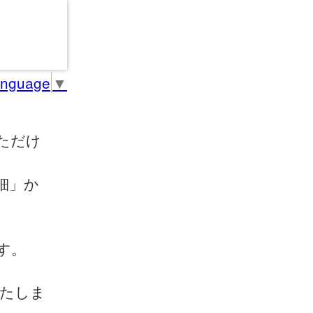
anguage
▼
ただけ
細」か
す。
いたしま