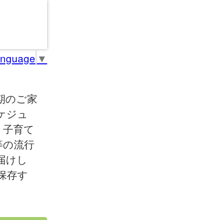
anguage
▼
期のご家
ケジュ
、子育て
等の流行
届けし
保存す