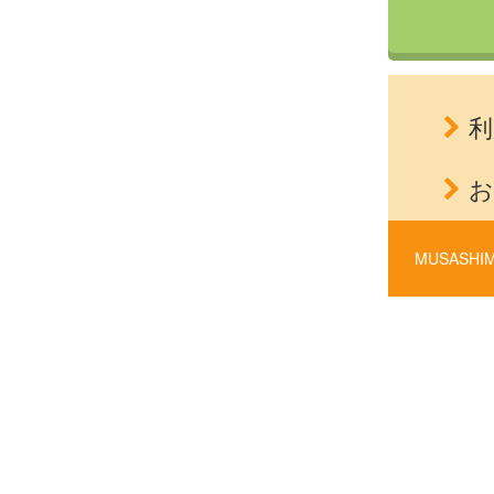
利
お
MUSASHIM