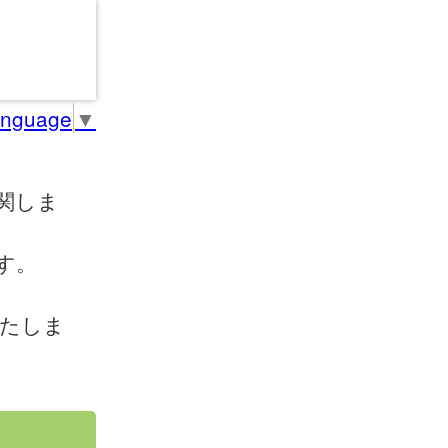
anguage
▼
関しま
す。
いたしま