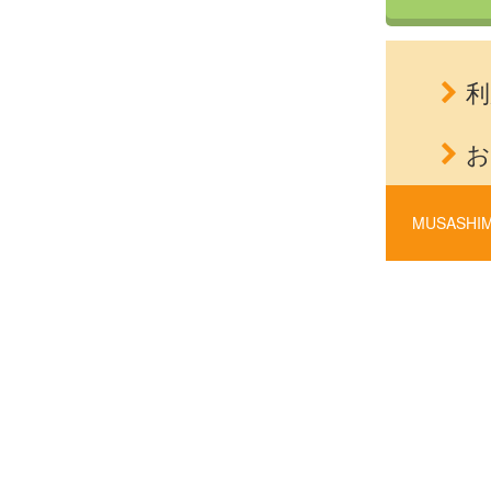
利
お
MUSASHIM