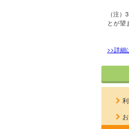
（注）
とが望
>>詳
利
お