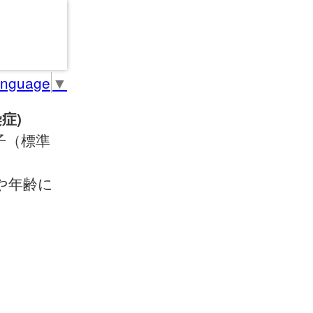
anguage
▼
症)
子（標準
や年齢に