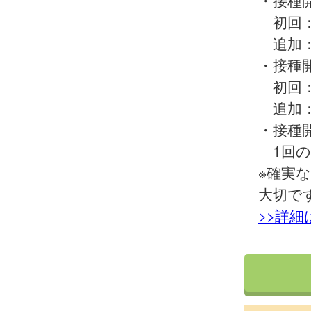
・接種
初回：
追加：
・接種
初回：
追加：
・接種
1回の
※確実
大切で
>>詳