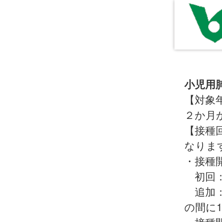
小児用
【対象
２か月
【接種
なりま
・接種
初回：
追加：
の間に