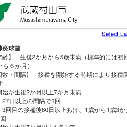
Select L
肺炎球菌
年齢】 生後2か月から5歳未満（標準的には初
から６か月）
回数・間隔】 接種を開始する時期により接種
す。
開始が生後2か月以上7か月未満
27日以上の間隔で3回
3回目の接種後60日以上あけ、1歳から1歳3か
1回