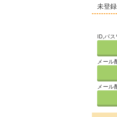
未登
ID,パ
メール
メール