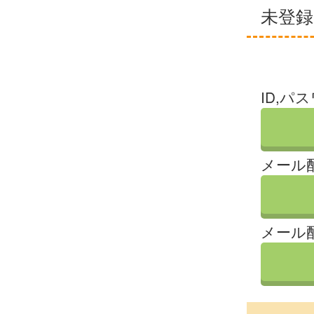
未登
ID,パ
メール
メール