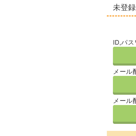
未登
ID,パ
メール
メール