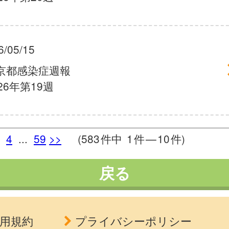
6/05/15
京都感染症週報
26年第19週
4
...
59
>>
(583
件中
1
件
—
10
件)
戻る
用規約
プライバシーポリシー