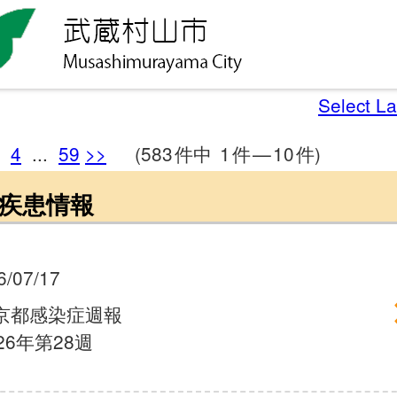
Select L
4
...
59
>>
(583
件中
1
件
—
10
件)
疾患情報
6/07/17
京都感染症週報
26年第28週