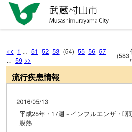
<<
1
...
51
52
53
(54)
55
56
57
(583
...
59
>>
流行疾患情報
2016/05/13
平成28年・17週～インフルエンザ・咽
膜熱