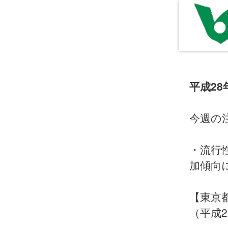
平成2
今週の注
・流行
加傾向
【東京都
（平成2