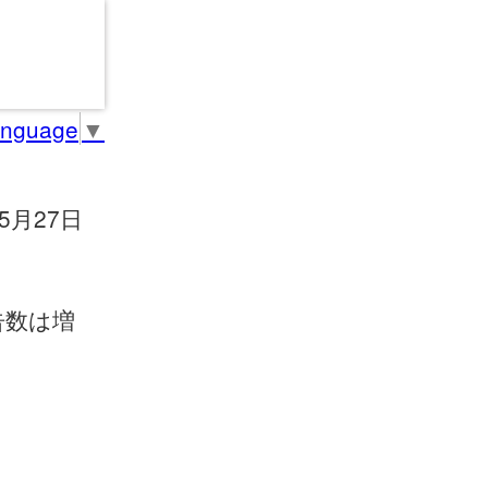
anguage
▼
05月27日
告数は増