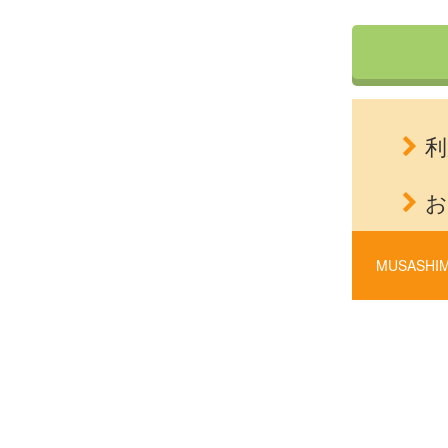
利
お
MUSASHIM