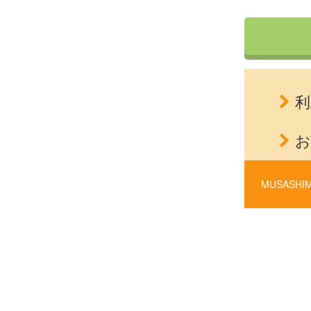
利
お
MUSASHIM