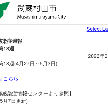
Select L
感染症週報
第18週
2026年
第18週(4月27日～5月3日)
細はこちら
都感染症情報センターより参照】
年5月7日更新)