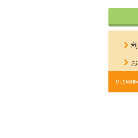
利
お
MUSASHIM