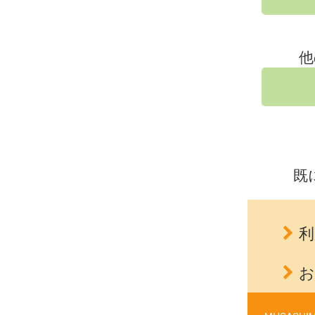
他
既
利
お