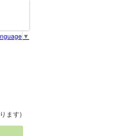
anguage
▼
ります)