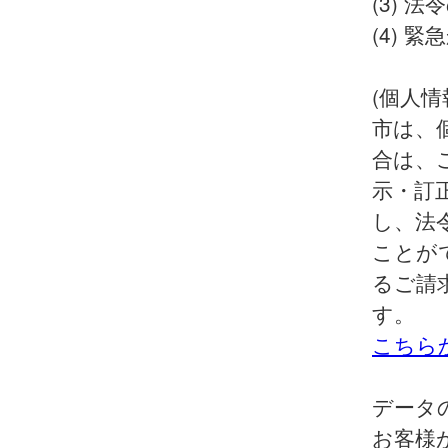
(3) 
(4) 
(個人
市は、
合は、
示・訂
し、法
ことが
るご請
す。
こちら
データ
お客様