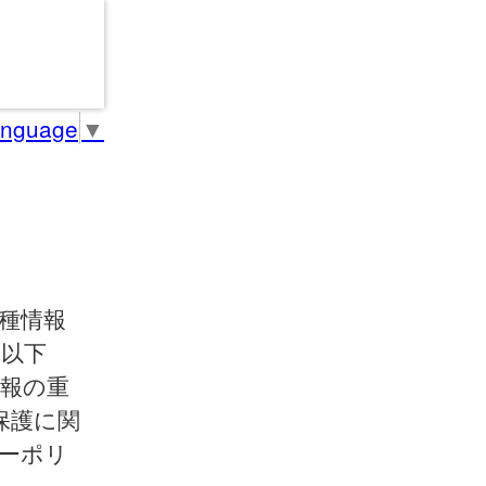
anguage
▼
接種情報
(以下
情報の重
保護に関
ーポリ