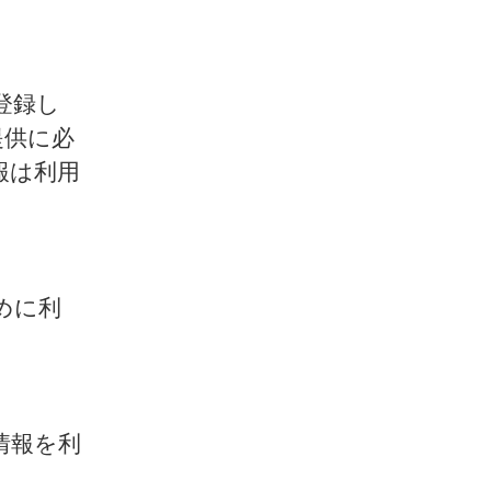
登録し
提供に必
報は利用
めに利
情報を利