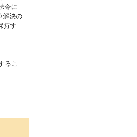
法令に
争解決の
保持す
するこ