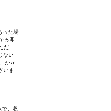
あった場
かる開
ただ
じない
、かか
ざいま
点で、収