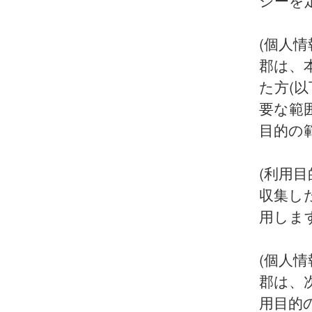
シーを
(個人情
郡は、
た方(
要な範
目的の
(利用目
収集し
用しま
(個人情
郡は、
用目的