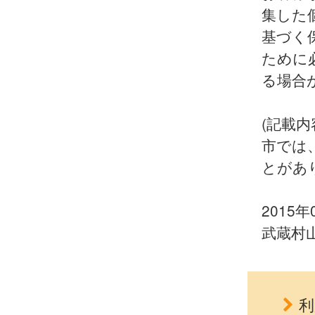
集した
基づく
ために
る場合
(記載内
市では
とがあ
2015年
武蔵村
利