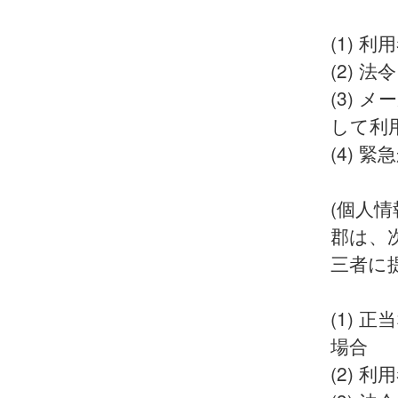
(1) 
(2) 
(3)
して利
(4) 
(個人
郡は、
三者に
(1)
場合
(2)