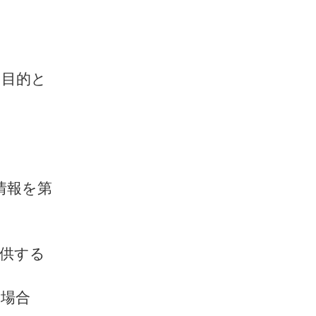
を目的と
情報を第
提供する
る場合