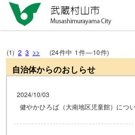
(1)
2
3
>>
(24
件中
1
件
—
10
件)
自治体からのおしらせ
2024/10/03
健やかひろば（大南地区児童館）につ