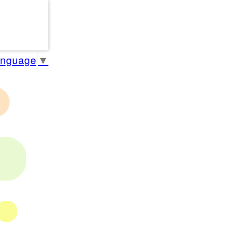
anguage
▼