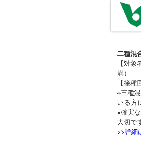
二種混
【対象者
満）
【接種
※三種
いる方
※確実
大切で
>>詳