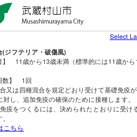
Select L
合(ジフテリア・破傷風)
】 11歳から13歳未満（標準的には11歳から
回数】 1回
混合又は四種混合を規定どおり受けて基礎免疫
に対し、追加免疫の確保のために接種します。
な免疫をつくるには、決められたとおりに受け
す。
細はこちら