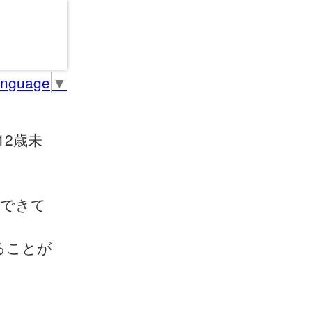
anguage
▼
12歳未
ができて
ることが