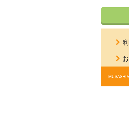
利
お
MUSASHIM