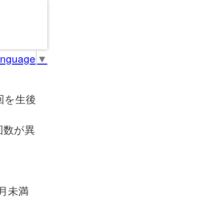
anguage
▼
回を生後
回数が異
月未満