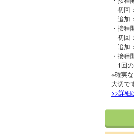
・接種
初回：
追加：
・接種
初回：
追加：
・接種
1回の
※確実
大切で
>>詳