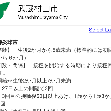
Select L
肺炎球菌
年齢】 生後2か月から5歳未満（標準的には初
から６か月）
回数・間隔】 接種を開始する時期により接種
す。
開始が生後2か月以上7か月未満
27日以上の間隔で3回
3回目の接種後60日以上あけ、1歳から1歳3か
1回