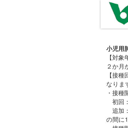
小児用
【対象
２か月
【接種
なりま
・接種
初回：
追加：
の間に