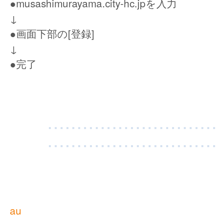
●musashimurayama.city-hc.jpを入力
↓
●画面下部の[登録]
↓
●完了
au