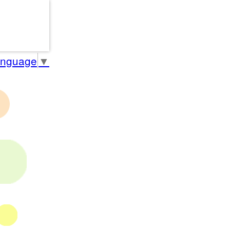
anguage
▼