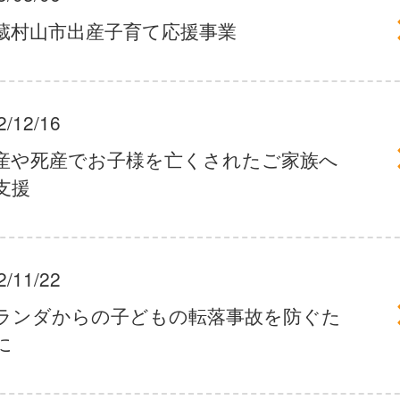
蔵村山市出産子育て応援事業
2/12/16
産や死産でお子様を亡くされたご家族へ
支援
2/11/22
ランダからの子どもの転落事故を防ぐた
に