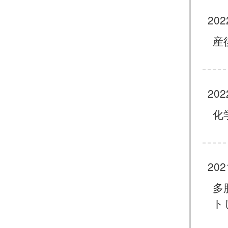
202
産
202
化
202
多
ト