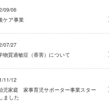
2/09/06
後ケア事業
2/07/27
学物質過敏症（香害）について
1/11/12
胎児家庭 家事育児サポーター事業スター
しました