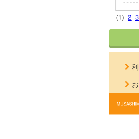
(1)
2
3
利
お
MUSASHIM