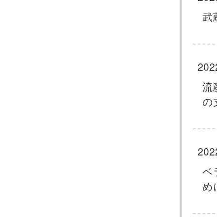
武
202
流
の
202
ベ
め