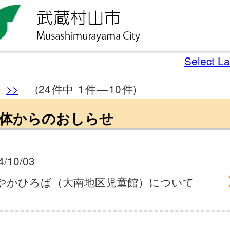
Select L
>>
(24
件中
1
件
—
10
件)
体からのおしらせ
4/10/03
やかひろば（大南地区児童館）について