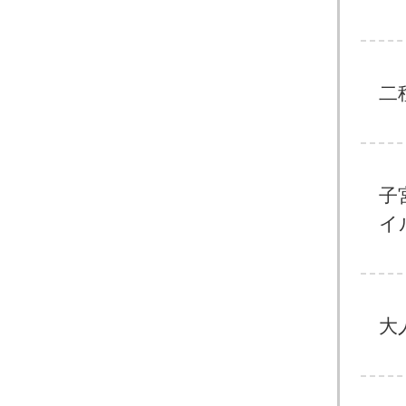
二
子
イ
大