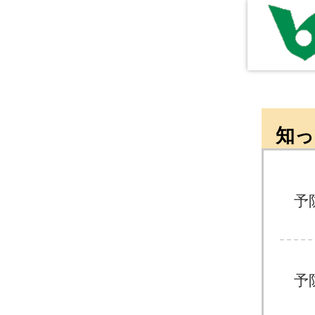
知っ
予
予