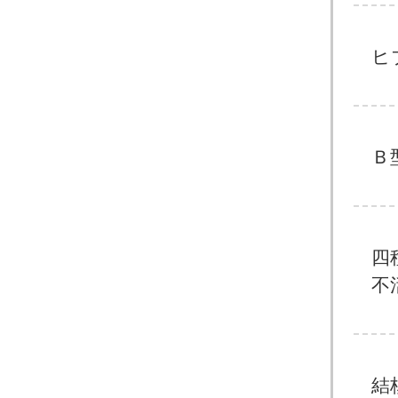
ヒ
Ｂ
四
不
結核