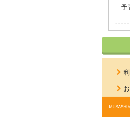
予
利
お
MUSASHIM