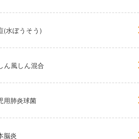
痘(水ぼうそう)
しん風しん混合
児用肺炎球菌
本脳炎