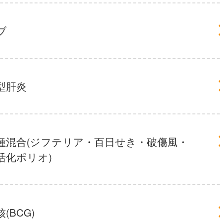
ブ
型肝炎
種混合(ジフテリア・百日せき・破傷風・
活化ポリオ)
(BCG)